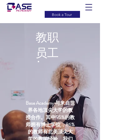
Book a Tour
教职
员工
Base Academy 与来自世
界各地顶尖大学的教
授合作。其中95%的教
师拥有博士学位，86%
的教师有北美顶尖大
学的教学经验。我们