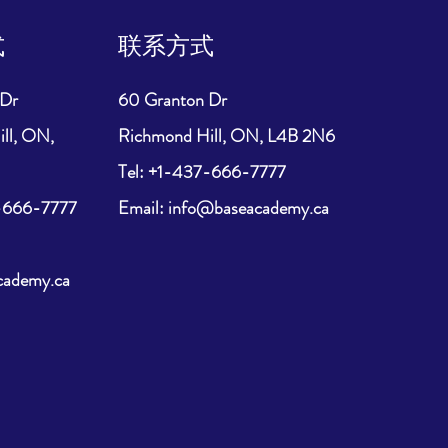
式
联系方式
 Dr
60 Granton Dr
ll, ON,
Richmond Hill, ON, L4B 2N6
​Tel: +1-437-666-7777
7-666-7777
Email: info@baseacademy.ca
cademy.ca