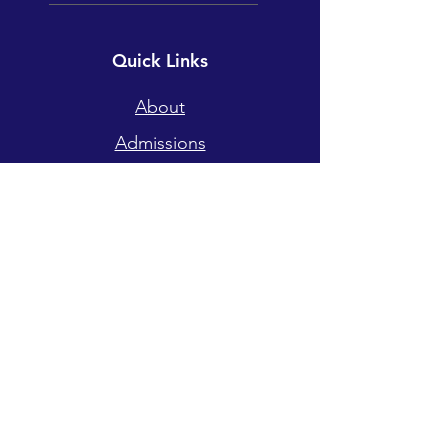
Quick Links
About
Admissions
Student Life
Book a Campus Tour
Admissions
Apply
Tuition & Fees
Academics