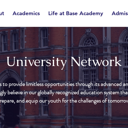
ut
Academics
Life at Base Academy
Admis
University Network
to provide limitless opportunities through its advanced an
ly believe in our globally recognized education system that
repare, and equip our youth for the challenges of tomorro