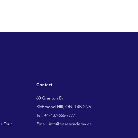
Contact
60 Granton Dr
Richmond Hill, ON, L4B 2N6
​Tel: +1-437-666-7777
s Tour
Email: info@baseacademy.ca