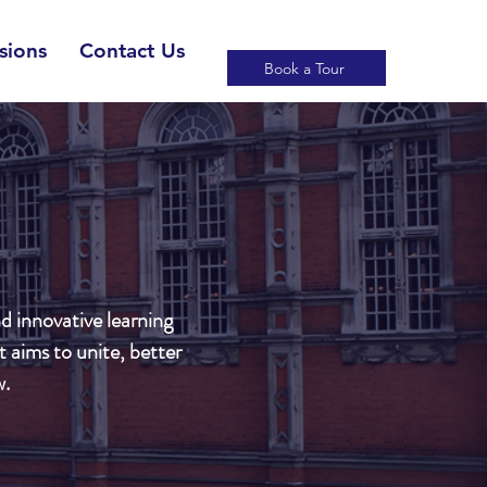
sions
Contact Us
Book a Tour
d innovative learning
 aims to unite, better
w.