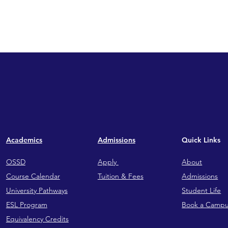
Academics
Admissions
Quick Links
OSSD
Apply
About
Course Calendar
Tuition & Fees
Admissions
University Pathways
Student Life
ESL Program
Book a Campu
Equivalency Credits