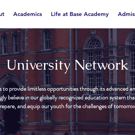
ut
Academics
Life at Base Academy
Admis
University Network
to provide limitless opportunities through its advanced an
ly believe in our globally recognized education system that
repare, and equip our youth for the challenges of tomorro